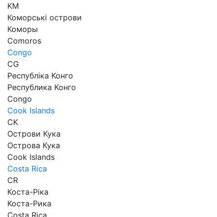
KM
Коморські острови
Коморы
Comoros
Congo
CG
Республіка Конго
Республика Конго
Congo
Cook Islands
CK
Острови Кука
Острова Кука
Cook Islands
Costa Rica
CR
Коста-Ріка
Коста-Рика
Costa Rica