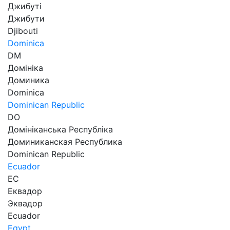
Джибуті
Джибути
Djibouti
Dominica
DM
Домініка
Доминика
Dominica
Dominican Republic
DO
Домініканська Республіка
Доминиканская Республика
Dominican Republic
Ecuador
EC
Еквадор
Эквадор
Ecuador
Egypt