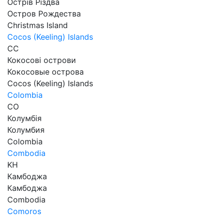
Острів Різдва
Остров Рождества
Christmas Island
Cocos (Keeling) Islands
CC
Кокосові острови
Кокосовые острова
Cocos (Keeling) Islands
Colombia
CO
Колумбія
Колумбия
Colombia
Combodia
KH
Камбоджа
Камбоджа
Сombodia
Comoros