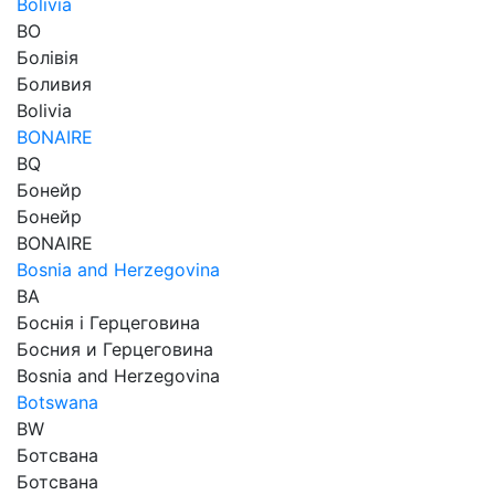
Bolivia
BO
Болівія
Боливия
Bolivia
BONAIRE
BQ
Бонейр
Бонейр
BONAIRE
Bosnia and Herzegovina
BA
Боснія і Герцеговина
Босния и Герцеговина
Bosnia and Herzegovina
Botswana
BW
Ботсвана
Ботсвана