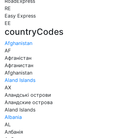
RoadExpress
RE
Easy Express
EE
countryCodes
Afghanistan
AF
Афганістан
Афганистан
Afghanistan
Aland Islands
AX
Аландські острови
Аландские острова
Aland Islands
Albania
AL
Албанія