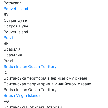
Botswana
Bouvet Island
BV
Острів Буве
Остров Буве
Bouvet Island
Brazil
BR
Бразилія
Бразилия
Brazil
British Indian Ocean Territory
ІО
Британська територія в Індійському океані
Британская территория в Индийском океане
British Indian Ocean Territory
British Virgin Islands
VG
Британські Віргінські Острови