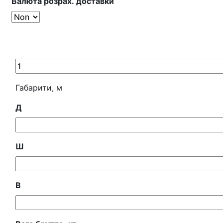
Валюта розрах. доставки
item
Габарити, м
Д
Ш
В