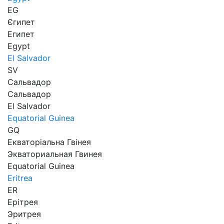
EG
Єгипет
Египет
Egypt
El Salvador
SV
Сальвадор
Сальвадор
El Salvador
Equatorial Guinea
GQ
Екваторіальна Гвінея
Экваториальная Гвинея
Equatorial Guinea
Eritrea
ER
Ерітрея
Эритрея