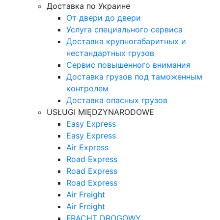
Доставка по Украине
От двери до двери
Услуга специального сервиса
Доставка крупногабаритных и
нестандартных грузов
Сервис повышенного внимания
Доставка грузов под таможенным
контролем
Доставка опасных грузов
USŁUGI MIĘDZYNARODOWE
Easy Express
Easy Express
Air Express
Road Express
Road Express
Road Express
Air Freight
Air Freight
FRACHT DROGOWY