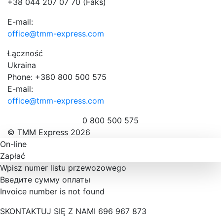
+38 044 207 07 70 (Faks)
E-mail:
office@tmm-express.com
Łączność
Ukraina
Phone: +380 800 500 575
E-mail:
office@tmm-express.com
0 800 500 575
© ТММ Express 2026
On-line
Zapłać
Wpisz numer listu przewozowego
Введите сумму оплаты
Invoice number is not found
SKONTAKTUJ SIĘ Z NAMI 696 967 873