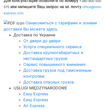
Для консультации позвоните по номеру 
+380 800 500
 или напишите Ваш запрос на эл. почту 
575
office@tmm-
.
express.com
Ознакомиться с тарифами и зонами
доставки Вы можете здесь
Доставка по Украине
От двери до двери
Услуга специального сервиса
Доставка крупногабаритных и
нестандартных грузов
Сервис повышенного внимания
Доставка грузов под таможенным
контролем
Доставка опасных грузов
USŁUGI MIĘDZYNARODOWE
Easy Express
Easy Express
Air Express