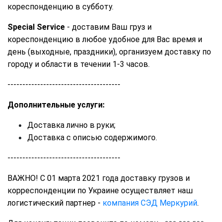
кореспонденцию в субботу. 
Special Service
 - доставим Ваш груз и 
кореспонденцию в любое удобное для Вас время и 
день (выходные, праздники), организуем доставку по 
городу и области в течении 1-3 часов. 
--------------------------------------
Дополнительные услуги: 
Доставка лично в руки; 
Доставка с описью содержимого. 
--------------------------------------
ВАЖНО! С 01 марта 2021 года доставку грузов и 
корреспонденции по Украине осуществляет наш 
логистический партнер - 
компания СЭД Меркурий
.